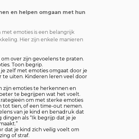
eunen en helpen omgaan met hun
 met emoties is een belangrijk
keling. Hier zijn enkele manieren
n om over zijn gevoelens te praten.
ies. Toon begrip.
e je zelf met emoties omgaat door je
te uiten. Kinderen leren veel door
om zijn emoties te herkennen en
eter te begrijpen wat het voelt.
 strategieën om met sterke emoties
 tot tien, of een time-out nemen.
elens van je kind en benadruk dat
dingen als “Ik begrijp dat je je
 maakt.”
r dat je kind zich veilig voelt om
ing of straf.