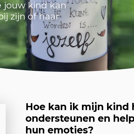
e jouw kind kan
j zijn of haar
Hoe kan ik mijn kind 
ondersteunen en hel
hun emoties?