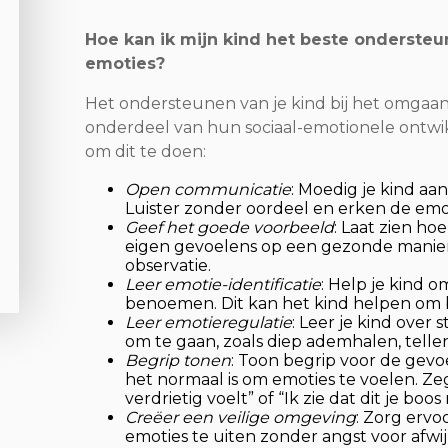
Hoe kan ik mijn kind het beste onderst
emoties?
Het ondersteunen van je kind bij het omgaan
onderdeel van hun sociaal-emotionele ontwik
om dit te doen:
Open
communicatie
: Moedig je kind aa
Luister zonder oordeel en erken de emot
Geef het goede voorbeeld
: Laat zien ho
eigen gevoelens op een gezonde manier 
observatie.
Leer emotie-identificatie
: Help je kind 
benoemen. Dit kan het kind helpen om b
Leer emotieregulatie
: Leer je kind over
om te gaan, zoals diep ademhalen, tellen
Begrip tonen
: Toon begrip voor de gevo
het normaal is om emoties te voelen. Zeg 
verdrietig voelt” of “Ik zie dat dit je boos
Creëer een veilige omgeving
: Zorg ervoo
emoties te uiten zonder angst voor afwijz