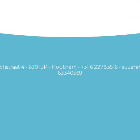
rlachstraat 4 - 6301 JP - Houthem - +31 6 22783516 - suzan
63340569