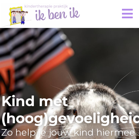
Kind met
(hoog)gevoelighei
Zo help je jouw kind hiermee