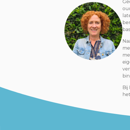
Ged
ou
lat
ben
bas
Naa
med
met
eig
ver
bi
Bij
het