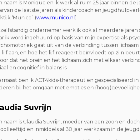
n naam is Monique en ik werk al ruim 25 jaar binnen de
rvan de laatste jaren als kindercoach en jeugdhulpverl
ktijk ‘Munico’. (
www.munico.nl
)
 zelfstandig ondernemer werk ik ook al meerdere jaren s
r ik word ingehuurd op basis van mijn expertise als ps
chomotoriek gaat uit van de verbinding tussen lichaam e
 lijf aan, en hoe het lijf reageert beïnvloedt op zijn beu
oor dat het brein en het lichaam zich met elkaar verbin
iaal en cognitief in balans is.
rnaast ben ik ACT4kids-therapeut en gespecialiseerd in
deren bij het omgaan met emoties en (hoog)gevoelighei
audia Suvrijn
n naam is Claudia Suvrijn, moeder van een zoon en doch
oolleeftijd en inmiddels al 30 jaar werkzaam in de jeug