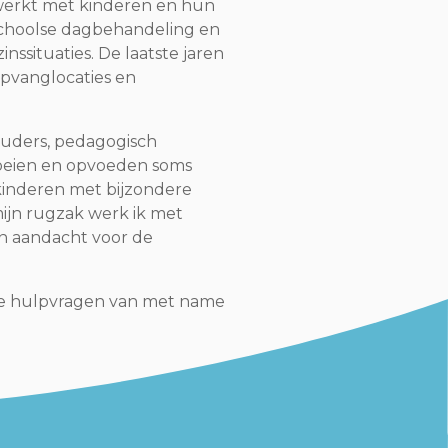
werkt met kinderen en hun
schoolse dagbehandeling en
ssituaties. De laatste jaren
opvanglocaties en
ouders, pedagogisch
roeien en opvoeden soms
kinderen met bijzondere
mijn rugzak werk ik met
 en aandacht voor de
r de hulpvragen van met name