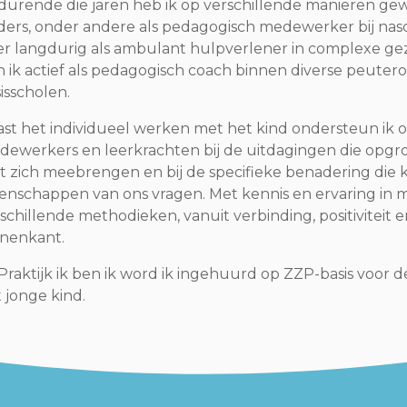
urende die jaren heb ik op verschillende manieren ge
ders, onder andere als pedagogisch medewerker bij na
er langdurig als ambulant hulpverlener in complexe gezin
 ik actief als pedagogisch coach binnen diverse peuter
isscholen.
st het individueel werken met het kind ondersteun ik 
ewerkers en leerkrachten bij de uitdagingen die opg
 zich meebrengen en bij de specifieke benadering die 
enschappen van ons vragen. Met kennis en ervaring in 
schillende methodieken, vanuit verbinding, positiviteit
nnenkant.
 Praktijk ik ben ik word ik ingehuurd op ZZP-basis voo
 jonge kind.