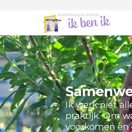
Samenwe
Ik werk niet al
praktijk. Om wa
voorkomen en 