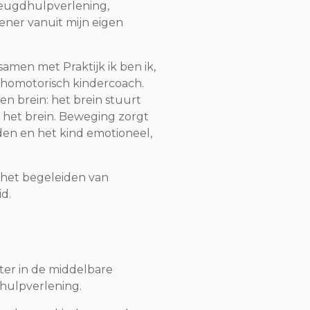
 jeugdhulpverlening,
ener vanuit mijn eigen
amen met Praktijk ik ben ik,
ychomotorisch kindercoach.
n brein: het brein stuurt
rt het brein. Beweging zorgt
den en het kind emotioneel,
 het begeleiden van
d.
ter in de middelbare
dhulpverlening.