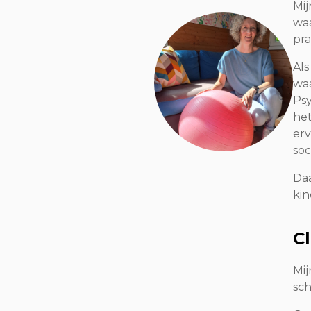
Mij
waa
pra
Als
waa
Psy
het
erv
soc
Daa
kin
Cl
Mij
sch