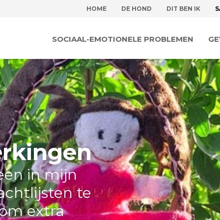
HOME
DE HOND
DIT BEN IK
S
SOCIAAL-EMOTIONELE PROBLEMEN
GE
rkingen
leen in mijn
chtlijsten te
om extra