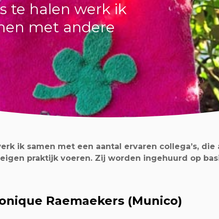
is te halen werk ik
men met andere
werk ik samen met een aantal ervaren collega’s, die 
igen praktijk voeren. Zij worden ingehuurd op basi
onique Raemaekers (Munico)