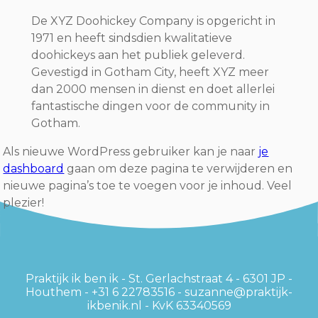
De XYZ Doohickey Company is opgericht in
1971 en heeft sindsdien kwalitatieve
doohickeys aan het publiek geleverd.
Gevestigd in Gotham City, heeft XYZ meer
dan 2000 mensen in dienst en doet allerlei
fantastische dingen voor de community in
Gotham.
Als nieuwe WordPress gebruiker kan je naar
je
dashboard
gaan om deze pagina te verwijderen en
nieuwe pagina’s toe te voegen voor je inhoud. Veel
plezier!
Praktijk ik ben ik - St. Gerlachstraat 4 - 6301 JP -
Houthem - +31 6 22783516 - suzanne@praktijk-
ikbenik.nl - KvK 63340569